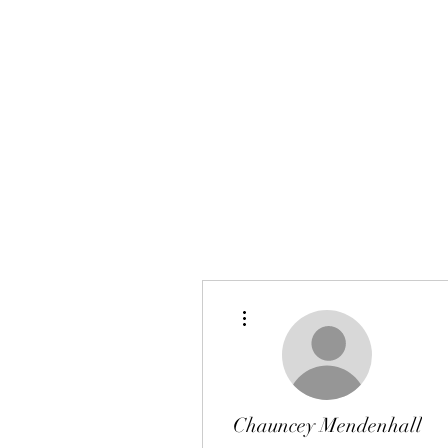
その他
Chauncey Mendenhall