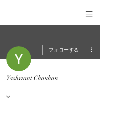
その他
フォローする
Yashwant Chauhan